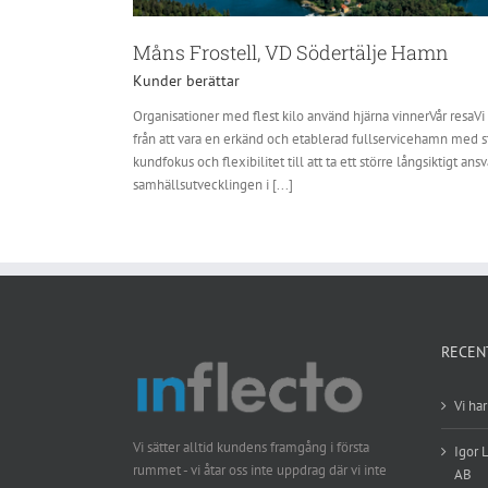
Måns Frostell, VD Södertälje Hamn
Kunder berättar
Organisationer med flest kilo använd hjärna vinnerVår resaVi
från att vara en erkänd och etablerad fullservicehamn med s
kundfokus och flexibilitet till att ta ett större långsiktigt ansv
samhällsutvecklingen i [...]
RECEN
Vi ha
Vi sätter alltid kundens framgång i första
Igor 
rummet - vi åtar oss inte uppdrag där vi inte
AB