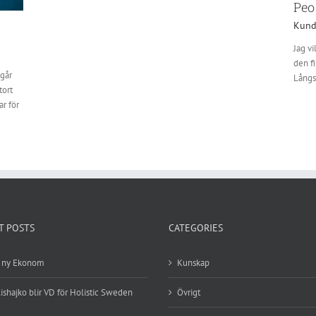
Peo
Kund
Jag vi
den fi
 går
Långsi
tort
ar för
T POSTS
CATEGORIES
r ny Ekonom
Kunskap
Lishajko blir VD för Holistic Sweden
Övrigt