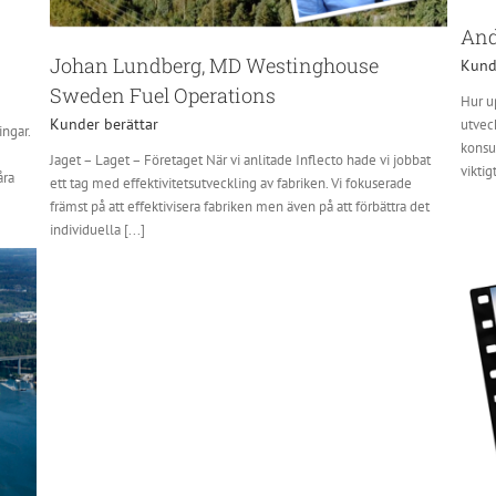
And
Johan Lundberg, MD Westinghouse
Kund
Sweden Fuel Operations
Hur u
Kunder berättar
utvec
ingar.
konsu
Jaget – Laget – Företaget När vi anlitade Inflecto hade vi jobbat
viktig
åra
ett tag med effektivitetsutveckling av fabriken. Vi fokuserade
främst på att effektivisera fabriken men även på att förbättra det
individuella [...]
Peo Rengstedt, Bimkemi AB
Kunder berättar