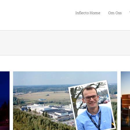
Inflecto Home
Om Oss
Anders Egelrud VD, Stockholm Exergi
en
Kunder berättar