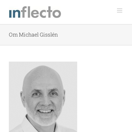
Skip
to
content
Om Michael Gisslén