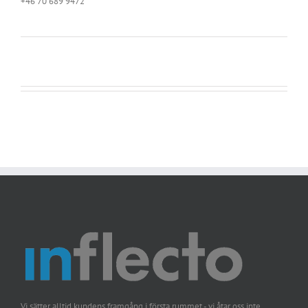
+46 70 689 9472
Vi sätter alltid kundens framgång i första rummet - vi åtar oss inte