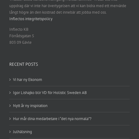
uppdrag där vi inte har övertygelsen att vi kan bidra med ett mervärde
långt högre än den kostnad det innebär att jobba med oss.
Inflectos integritetspolicy
Inflecto KB
Förrådsgatan 5
803 09 Gävle
RECENT POSTS
Vi har ny Ekonom
Igor Lishajko blir VD för Holistic Sweden AB
Nytt år ny inspiration
Hur mår dina medarbetare i “det nya normala”?
Julhälsning