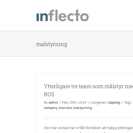
Skip
to
content
malstyrning
Ytterligare tre team som målstyr m
ROS
By
admin
|
May 20th, 2018
|
Categories:
Uppdrag
|
Tags:
company overview
,
malstyrning
Den här veckan har vi fått förmånen att hjälpa ytterligar