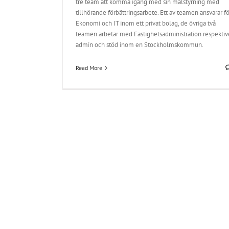
tre team att komma igång med sin målstyrning med
tillhörande förbättringsarbete. Ett av teamen ansvarar fö
Ekonomi och IT inom ett privat bolag, de övriga två
teamen arbetar med Fastighetsadministration respektiv
admin och stöd inom en Stockholmskommun.
Read More