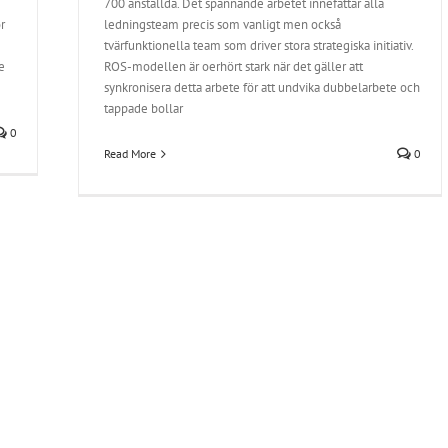
700 anställda. Det spännande arbetet innefattar alla
r
ledningsteam precis som vanligt men också
tvärfunktionella team som driver stora strategiska initiativ.
e
ROS-modellen är oerhört stark när det gäller att
synkronisera detta arbete för att undvika dubbelarbete och
tappade bollar
0
Read More
0