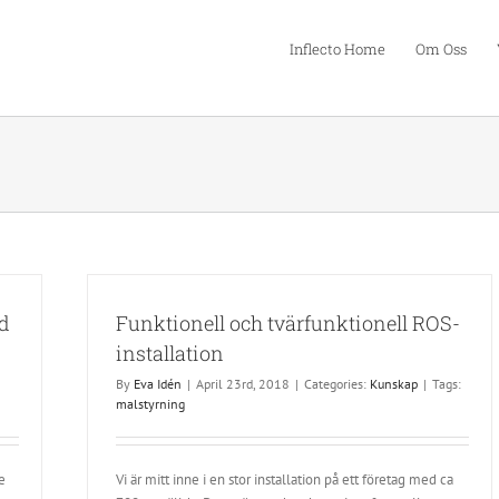
Inflecto Home
Om Oss
ed
Funktionell och tvärfunktionell ROS-
installation
By
Eva Idén
|
April 23rd, 2018
|
Categories:
Kunskap
|
Tags:
malstyrning
e
Vi är mitt inne i en stor installation på ett företag med ca