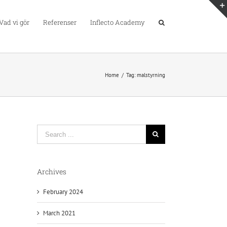
Vad vi gör
Referenser
Inflecto Academy
Home
/
Tag:
malstyrning
Search
for:
Archives
February 2024
March 2021